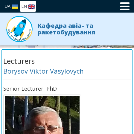
UA
EN
Кафедра авіа- та
ракетобудування
Lecturers
Borysov Viktor Vasylovych
Senior Lecturer, PhD