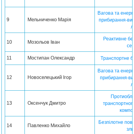
Вагова та енерг
9
Мельниченко Марія
прибирання-вип
л
Реактивне бе
10
Мозольов Іван
сер
11
Мостипан Олександр
Транспортне б
Вагова та енерг
12
Новоселецький Ігор
прибирання-вип
л
Протиобл
13
Оксенчук Дмитро
транспортного
компо
Безпілотне пов
14
Павленко Михайло
зль