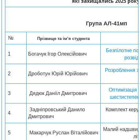
які захищались 2025 року
Група AЛ-41мп
№
Прізвище та ім’я студента
Безпілотне по
1
Богачук Ігор Олексійович
розвід
Розроблення зе
2
Дроботун Юрій Юрійович
Оптимізація к
3
Дядюк Данііл Дмитрович
шестистепен
Задніпровський Данило
Комплект керу
4
Дмитрович
Малий надшвид
5
Макарчук Руслан Віталійович
лі