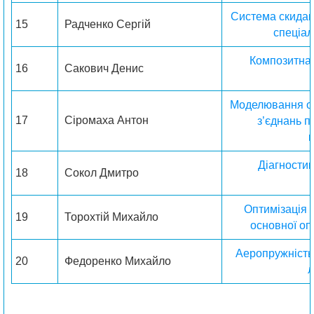
Система скидан
15
Радченко Сергій
спеціал
Композитна 
16
Сакович Денис
Моделювання о
17
Сіромаха Антон
з’єднань п
Діагностик
18
Сокол Дмитро
Оптимізація 
19
Торохтій Михайло
основної оп
Аеропружність
20
Федоренко Михайло
л