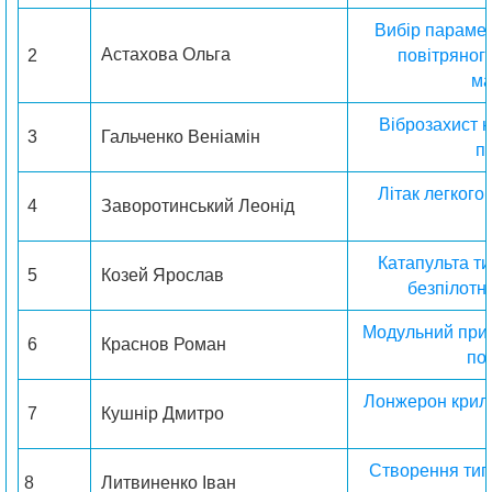
Вибір парамет
Астахова Ольга
2
повітряног
ма
Віброзахист 
3
Гальченко Веніамін
п
Літак легкого 
4
Заворотинський Леонід
Катапульта т
5
Козей Ярослав
безпілотн
Модульний прин
6
Краснов Роман
по
Лонжерон крила
7
Кушнір Дмитро
Створення тип
8
Литвиненко Іван