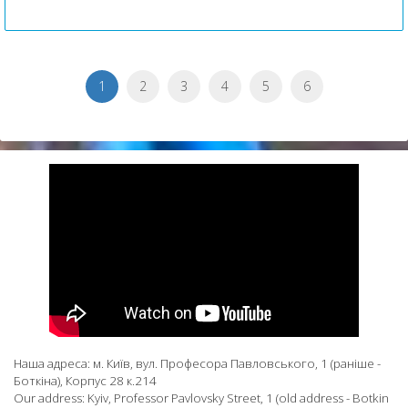
1
2
3
4
5
6
Наша адреса: м. Київ, вул. Професора Павловського, 1 (раніше -
Боткіна), Корпус 28 к.214
Our address: Kyiv, Professor Pavlovsky Street, 1 (old address - Botkin