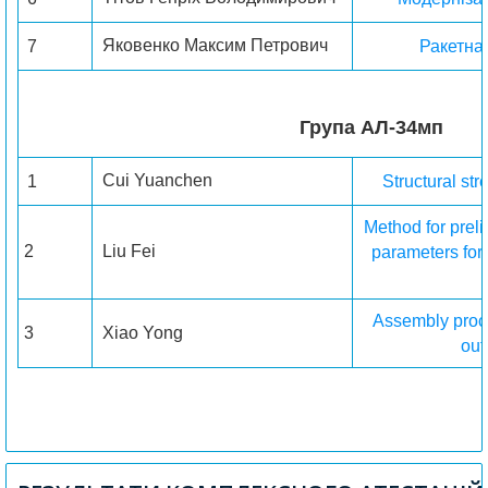
Яковенко Максим Петрович
7
Ракетна
Група AЛ-34мп
Cui Yuanchen
1
Structural str
Method for preli
2
Liu Fei
parameters for 
Assembly proces
3
Xiao Yong
out