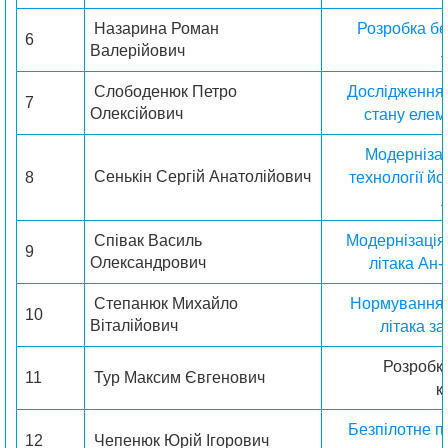
Назарина Роман
Розробка бе
6
Валерійович
Слободенюк Петро
Дослідження
7
Олексійович
стану елеме
Модернізац
Сенькін Сергій Анатолійович
8
технології й
Співак Василь
Модернізація
9
Олександрович
літака Ан-
Степанюк Михайло
Нормування 
10
Віталійович
літака з
Розробк
11
Тур Максим Євгенович
к
Безпілотне п
12
Чепенюк Юрій Ігорович