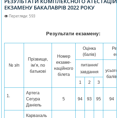
РЕЗУЛЬТАТИ КОМПЛЕКСНОГО АТЕСТАЦІ
ЕКЗАМЕНУ БАКАЛАВРІВ 2022 РОКУ
Перегляди: 593
Результати екзамену:
Оцінка
Ре
(балів)
е
Номер
Прізвище,
екзаме­
питання/
№ з/п
ім’я, по
наційного
усього
батькові
завдання
білета
балів
1
2
3
Артега
1.
Сегура
5
94
93
95
94
Даніель
Карвахаль