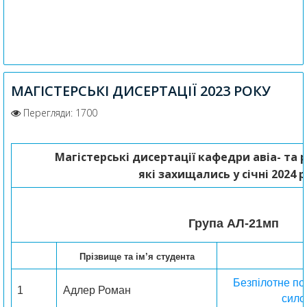
МАГІСТЕРСЬКІ ДИСЕРТАЦІЇ 2023 РОКУ
Перегляди: 1700
Магістерські дисертації
кафедри авіа- та 
які захищались у січні 2024 
Група AЛ-21мп
Прізвище та ім’я студента
Безпілотне по
1
Адлер Роман
сило