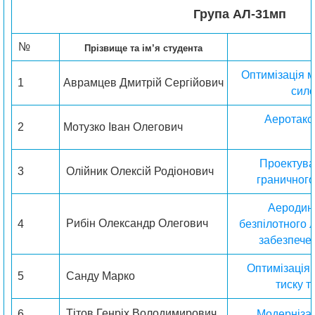
Група AЛ-31мп
№
Прізвище та ім’я студента
Оптимізація м
1
Аврамцев Дмитрій Сергійович
сил
Аеротаксі
2
Мотузко Іван Олегович
Проектува
3
Олійник Олексій Родіонович
граничног
Аеродин
Рибін Олександр Олегович
4
безпілотного 
забезпечен
Оптимізація 
5
Санду Марко
тиску т
Тітов Генріх Володимирович
6
Модернізац