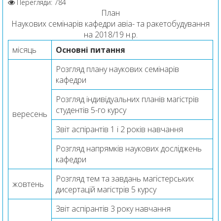
Перегляди: 784
План
Наукових семінарів кафедри авіа- та ракетобудування
на 2018/19 н.р.
місяць
Основні питання
Розгляд плану наукових семінарів
кафедри
Розгляд індивідуальних планів магістрів
студентів 5-го курсу
вересень
Звіт аспірантів 1 і 2 років навчання
Розгляд напрямків наукових досліджень
кафедри
Розгляд тем та завдань магістерських
жовтень
дисертацій магістрів 5 курсу
Звіт аспірантів 3 року навчання