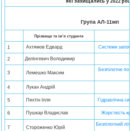
які захищались у 2022 роц
Група AЛ-11мп
Прізвище та ім’я студента
Ахтямов Едвард
С
истеми запоб
1
Делінгевич Володимир
2
Безпілотне пов
3
Лемешк
о
Максим
Лукан Андрі
й
4
Пихтін Ілл
я
Гідравлічна си
5
Пушкар Владислав
Жорсткість к
6
Безпілотний літ
7
Стороженк
о
Юрі
й