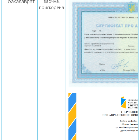
бакалаврат
заочна,
прискорена