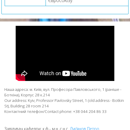
Євросоюзу.
Наша адреса: м. Київ, вул. Професора Павловського, 1 (раніше -
Боткіна), Корпус 28 к.214
Our address: Kyiv, Professor Pavlovsky Street, 1 (old address - Botkin
St), Building 28 room 214
Контактний телефон/Contact phone: +38 044 204 86 33
Завідувач кафедри: к.ф.- м.н.,с.н.с.
Лук’янов Петро