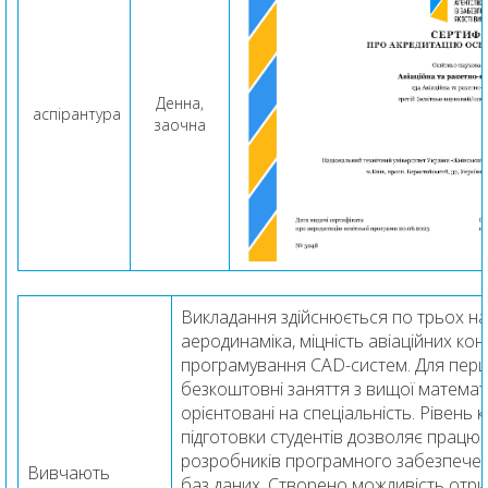
Денна,
аспірантура
заочна
Викладання здійснюється по трьох н
аеродинаміка, міцність авіаційних кон
програмування CAD-систем. Для першо
безкоштовні заняття з вищої математи
орієнтовані на спеціальність. Рівень 
підготовки студентів дозволяє працюв
розробників програмного забезпеченн
Вивчають
баз даних. Створено можливість отри