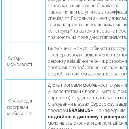
кваліфікаційний рівень бакалавра за
навчання для вступників з кваліфіка
спеціаліст. Головний акцент у виклад
трьох напрямах: аеродинаміка, міцніс
конструкцій та автоматизоване проєк
працюють на провідних підприємствах
Випускники можуть обіймати посади: 
інженер-аеродинамік; інженер-технол
Кар’єрні
ремонту авіаційної техніки, розробни
можливості
програмного забезпечення; адміністр
розробник систем автоматизованого
Діють програми мобільності студенті
університетами Європи і Китаю (понад
партнерів). Студенти та аспіранти ма
Міжнародні
стажування в вузах Євросоюзу, завдя
програми
проєктам
ERASMUS+
. На кафедрі діє
мобільності
подвійного диплому з університ
можливість отримати диплом, дійсний в