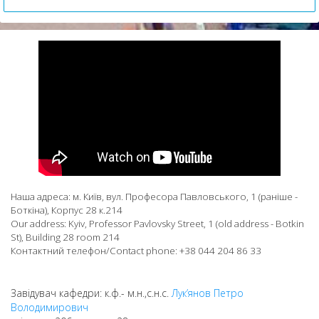
Наша адреса: м. Київ, вул. Професора Павловського, 1 (раніше -
Боткіна), Корпус 28 к.214
Our address: Kyiv, Professor Pavlovsky Street, 1 (old address - Botkin
St), Building 28 room 214
Контактний телефон/Contact phone: +38 044 204 86 33
Завідувач кафедри: к.ф.- м.н.,с.н.с.
Лук’янов Петро
Володимирович