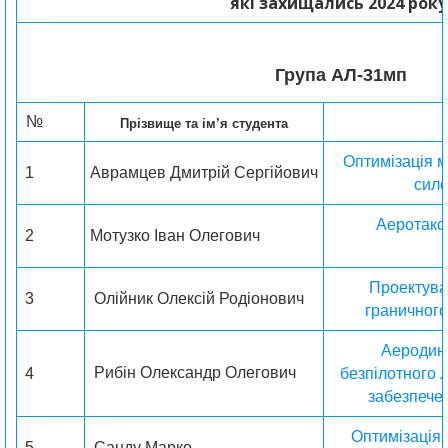
які захищались 2024 року
Група AЛ-31мп
№
Прізвище та ім’я студента
Оптимізація м
1
Аврамцев Дмитрій Сергійович
сил
Аеротаксі
2
Мотузко Іван Олегович
Проектува
3
Олійник Олексій Родіонович
граничног
Аеродин
Рибін Олександр Олегович
4
безпілотного 
забезпечен
Оптимізація 
5
Санду Марко