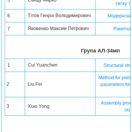
тиску т
Тітов Генріх Володимирович
6
Модернізац
Яковенко Максим Петрович
7
Ракетна
Група AЛ-34мп
Cui Yuanchen
1
Structural str
Method for preli
2
Liu Fei
parameters for 
Assembly proces
3
Xiao Yong
out