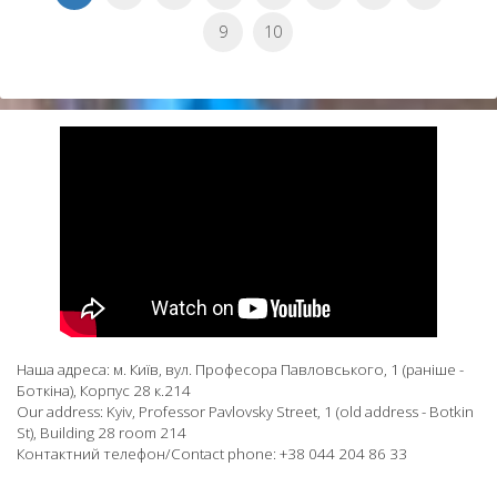
9
10
Наша адреса: м. Київ, вул. Професора Павловського, 1 (раніше -
Боткіна), Корпус 28 к.214
Our address: Kyiv, Professor Pavlovsky Street, 1 (old address - Botkin
St), Building 28 room 214
Контактний телефон/Contact phone: +38 044 204 86 33