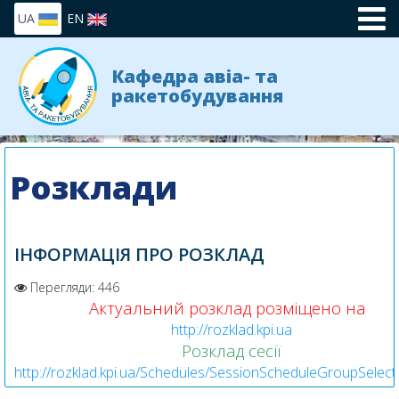
UA
EN
Кафедра авіа- та
ракетобудування
Розклади
ІНФОРМАЦІЯ ПРО РОЗКЛАД
Перегляди: 446
Актуальний розклад розміщено на
http://rozklad.kpi.ua
Розклад сесії
http://rozklad.kpi.ua/Schedules/SessionScheduleGroupSelect