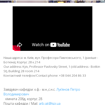
Наша адреса: м. Київ, вул. Професора Павловського, 1 (раніше -
Боткіна), Корпус 28 к.214
Our address: Kyiv, Professor Pavlovsky Street, 1 (old address - Botkin
St), Building 28 room 214
Контактний телефон/Contact phone: +38 044 204 86 33
Завідувач кафедри: к.ф.- м.н.,с.н.с.
Лук’янов Петро
Володимирович
кімната 206д, корпус 28
Пошта кафедри / Mail:
arb.iat@kpi.ua