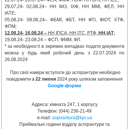
29.07.24- 02.08.24– НН ІМЗ, ІХФ, НН ММІ, ФЕЛ, НН
ІАТЕ;
05.08.24- 09.08.24– ФБМІ, ФБТ, НН ФТІ, ФІОТ, ХТФ,
ФПМ;
12.08.24- 16.08.24 –
НН ІПСА, НН ІТС, РТФ,
НН ІАТ;
19.08.24- 23.08.24 – ФСП, ФММ, ФЛ.
* за необхідності в окремих випадках подати документи
можна у будь який робочий день з 22.07.2024 по
26.08.2024
Про свої наміри вступати до аспірантури необхідно
повідомити
з 22 липня
2024 року шляхом заповнення
Google-форми
Адреса: кiмната 247, 1 корпусу
Телефон: (044) 236-21-49
e-mail:
aspirantura@kpi.ua
Приймальні години відділу аспірантури та