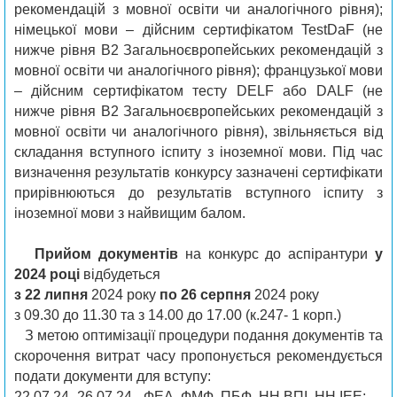
рекомендацій з мовної освіти чи аналогічного рівня);
німецької мови – дійсним сертифікатом TestDaF (не
нижче рівня B2 Загальноєвропейських рекомендацій з
мовної освіти чи аналогічного рівня); французької мови
– дійсним сертифікатом тесту DELF або DALF (не
нижче рівня B2 Загальноєвропейських рекомендацій з
мовної освіти чи аналогічного рівня), звільняється від
складання вступного іспиту з іноземної мови. Під час
визначення результатів конкурсу зазначені сертифікати
прирівнюються до результатів вступного іспиту з
іноземної мови з найвищим балом.
Прийом документів
на конкурс до аспірантури
у
2024 році
відбудеться
з 22 липня
2024 року
по 26 серпня
2024 року
з 09.30 до 11.30 та з 14.00 до 17.00 (к.247- 1 корп.)
З метою оптимізації процедури подання документів та
скорочення витрат часу пропонується рекомендується
подати документи для вступу:
22.07.24- 26.07.24– ФЕА, ФМФ, ПБФ, НН ВПІ, НН ІЕЕ;