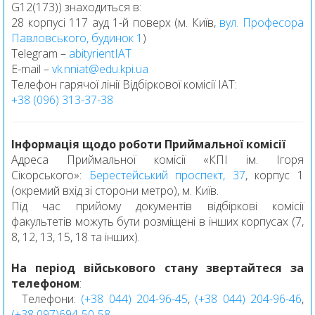
G12(173)) знаходиться в:
28 корпусі 117 ауд 1-й поверх (м. Київ,
вул. Професора
Павловського, будинок 1
)
Telegram –
abityrientIAT
E-mail –
vk.nniat@edu.kpi.ua
Телефон гарячої лінії Відбіркової комісії ІАТ:
+38 (096) 313-37-38
Інформація щодо роботи Приймальної комісії
Адреса Приймальної комісії «КПІ ім. Ігоря
Сікорського»:
Берестейський проспект, 37
, корпус 1
(окремий вхід зі сторони метро), м. Київ.
Під час прийому документів відбіркові комісії
факультетів можуть бути розміщені в інших корпусах (7,
8, 12, 13, 15, 18 та інших).
На період військового стану звертайтеся за
телефоном
:
Телефони:
(+38 044) 204-96-45
,
(+38 044) 204-96-46
,
(+38 097)694-50-58