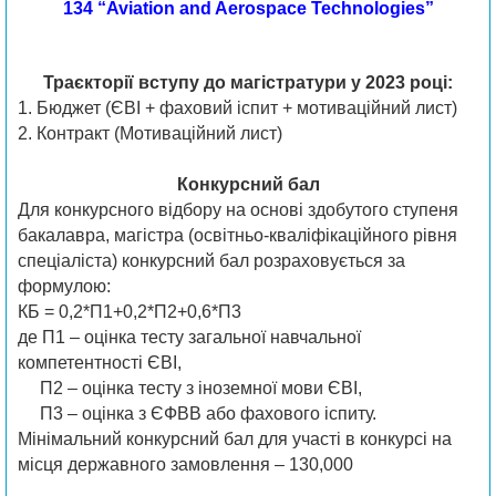
134 “Aviation and Aerospace Technologies”
Траєкторії вступу до магістратури у 2023 році:
1. Бюджет (ЄВІ + фаховий іспит + мотиваційний лист)
2. Контракт (Мотиваційний лист)
Конкурсний бал
Для конкурсного відбору на основі здобутого ступеня
бакалавра, магістра (освітньо-кваліфікаційного рівня
спеціаліста) конкурсний бал розраховується за
формулою:
КБ = 0,2*П1+0,2*П2+0,6*П3
де П1 – оцінка тесту загальної навчальної
компетентності ЄВІ,
П2 – оцінка тесту з іноземної мови ЄВІ,
П3 – оцінка з ЄФВВ або фахового іспиту.
Мінімальний конкурсний бал для участі в конкурсі на
місця державного замовлення – 130,000