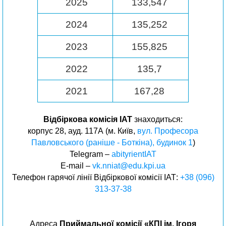
2025
133,547
2024
135,252
2023
155,825
2022
135,7
2021
167,28
Відбіркова комісія ІАТ
знаходиться:
корпус 28, ауд. 117А (м. Київ,
вул. Професора
Павловського (раніше - Боткіна), будинок 1
)
Telegram –
abityrientIAT
E-mail –
vk.nniat@edu.kpi.ua
Телефон гарячої лінії Відбіркової комісії ІАТ:
+38 (096)
313-37-38
Адреса
Приймальної комісії «КПІ ім. Ігоря