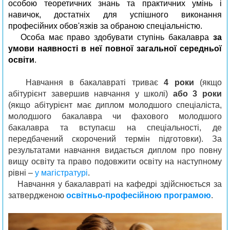
особою теоретичних знань та практичних умінь і
навичок, достатніх для успішного виконання
професійних обов'язків за обраною спеціальністю.
Особа має право здобувати ступінь бакалавра
за
умови наявності в неї повної загальної середньої
освіти
.
Навчання в бакалавраті триває
4 роки
(якщо
абітурієнт завершив навчання у школі)
або 3 роки
(якщо абітурієнт має диплом молодшого спеціаліста,
молодшого бакалавра чи фахового молодшого
бакалавра та вступаєш на спеціальності, де
передбачений скорочений термін підготовки). За
результатами навчання видається диплом про повну
вищу освіту та право подовжити освіту на наступному
рівні –
у магістратурі
.
Навчання у бакалавраті на кафедрі здійснюється за
затвердженою
освітньо-професійною програмою
.