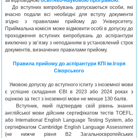
за відповідною
освітньо-науковою програмою
.
До вступних випробувань допускаються особи, які
вчасно подали всі необхідні для вступу документи
згідно з правилами прийому до Університету.
Приймальна комісія може відмовити особі в допуску до
проходження вступних випробувань до аспірантури
виключно у зв’язку з неподанням в установлений строк
документів, визначених правилами прийому.
Правила прийому до аспірантури КПІ ім.Ігоря
Сікорського
Умовою допуску до вступного іспиту з іноземної мови
є успішне складання ЄВІ в 2023 або 2024 роках з
оцінкою за тест з іноземної мови не менше 130 балів.
Вступник, який підтвердив свій рівень знання
англійської мови дійсним сертифікатом тестів TOEFL,
або International English Language Testing System, або
сертифікатом Cambridge English Language Assessment
(не нижче рівня B2 Загальноєвропейських