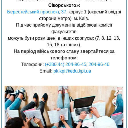
Сікорського»
:
Берестейський проспект, 37
, корпус 1 (окремий вхід зі
сторони метро), м. Київ.
Під час прийому документів відбіркові комісії
факультетів
можуть бути розміщені в інших корпусах (7, 8, 12, 13,
15, 18 та інших).
На період військового стану звертайтеся за
телефоном
:
Телефони:
(+380 44) 204-96-45
,
204-96-46
Email:
pk.kpi@edu.kpi.ua