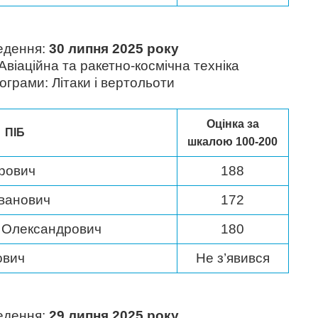
едення:
30 липня 2025 року
Авіаційна та ракетно-космічна техніка
рограми: Літаки і вертольоти
Оцінка за
ПІБ
шкалою 100-200
орович
188
Іванович
172
 Олександрович
180
ович
Не з’явився
едення:
29 липня 2025 року