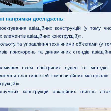
ні напрямки досліджень:
роєктування авіаційних конструкцій (у тому чис
 елементів авіаційних конструкцій)».
ольоту та управління технічними об'єктами (у то
ливів прискорень та динамічних стендів авіаційн
амічних схем повітряних суден та методів 
ідження властивостей композиційних матеріалів 
рукцій)».
умних конструкцій авіаційних гвинтів літакі