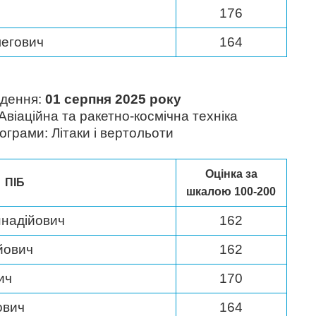
176
егович
164
едення:
01 серпня 2025 року
Авіаційна та ракетно-космічна техніка
рограми: Літаки і вертольоти
Оцінка за
ПІБ
шкалою 100-200
ннадійович
162
йович
162
ич
170
ович
164