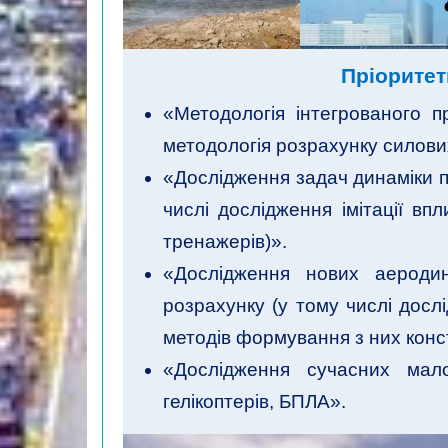
Пріоритет
«Методологія інтегрованого п
методологія розрахунку силових
«Дослідження задач динаміки п
числі дослідження імітації вп
тренажерів)».
«Дослідження нових аеродин
розрахунку (у тому числі досл
методів формування з них конст
«Дослідження сучасних малош
гелікоптерів, БПЛА».