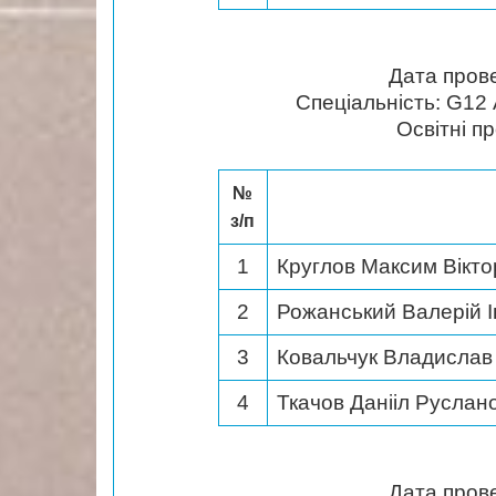
Дата пров
Спеціальність: G12 
Освітні п
№
з/п
1
Круглов Максим Вікт
2
Рожанський Валерій 
3
Ковальчук Владислав
4
Ткачов Данііл Руслан
Дата пров