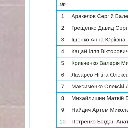
з/п
1
Аракелов Сергій Вале
2
Грещенко Давид Серг
3
Іщенко Анна Юріївна
4
Кацай Ілля Вікторови
5
Кривченко Валерія М
6
Лазарев Нікіта Олекс
7
Максименко Олексій 
8
Михайлишин Матвій 
9
Найдич Артем Микол
10
Петренко Богдан Ана