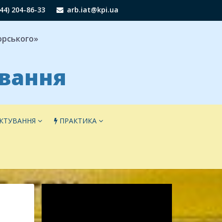
44) 204-86-33
arb.iat@kpi.ua
корського»
ування
КТУВАННЯ
ПРАКТИКА