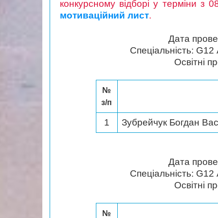
конкурсному відборі у терміни з 0
мотиваційний лист
.
Дата пров
Спеціальність: G12 
Освітні п
№
з/п
1
Зубрейчук Богдан Ва
Дата пров
Спеціальність: G12 
Освітні п
№