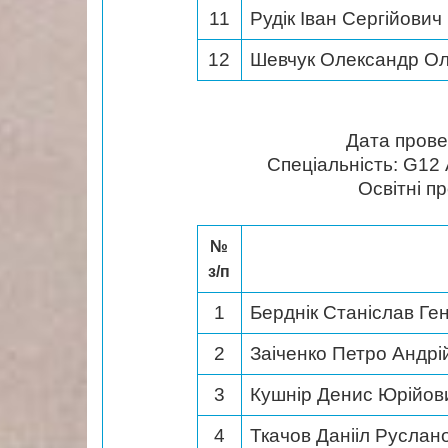
11
Рудік Іван Сергійович
12
Шевчук Олександр Ол
Дата пров
Спеціальність: G12 
Освітні п
№
з/п
1
Берднік Станіслав Ге
2
Заіченко Петро Андрі
3
Кушнір Денис Юрійов
4
Ткачов Данііл Руслан