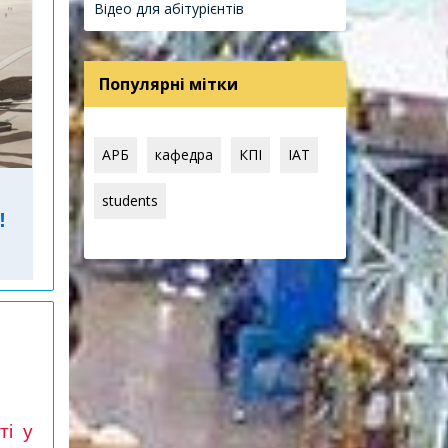
Відео для абітурієнтів
Популярні мітки
АРБ
кафедра
КПІ
IAT
students
!
ті у