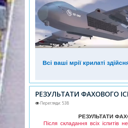
Всі ваші мрії крилаті здійс
РЕЗУЛЬТАТИ ФАХОВОГО ІСП
Перегляди: 538
РЕЗУЛЬТАТИ ФАХ
Після складання всіх іспитів нео