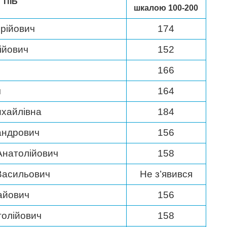
ПІБ
шкалою 100-200
рійович
174
ійович
152
166
ч
164
ихайлівна
184
андрович
156
Анатолійович
158
Васильович
Не з’явився
айович
156
толійович
158